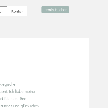
Termin buchen
ch
Kontakt
rwegischer
gen). Ich liebe meine
d Klienten, ihre
esundes und glückliches