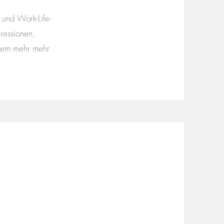
 und Work-Life-
ressionen,
elem mehr mehr