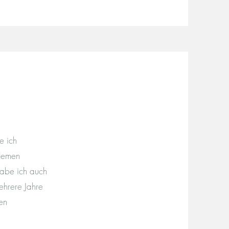
e ich
blemen
habe ich auch
ehrere Jahre
en